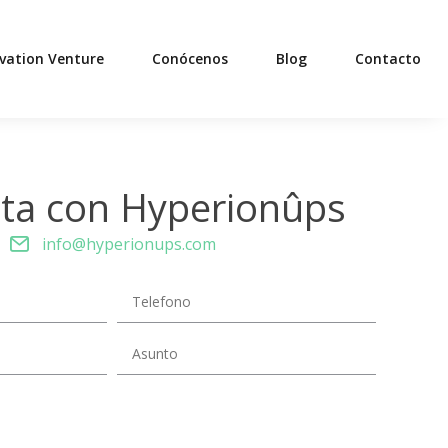
ovation Venture
Conócenos
Blog
Contacto
ta con Hyperionûps
info@hyperionups.com